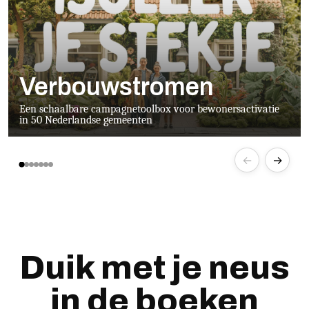
Verbouwstromen
Een schaalbare campagnetoolbox voor bewonersactivatie
in 50 Nederlandse gemeenten
←
→
Duik met je neus
in de boeken