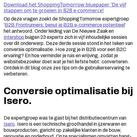
Download het ShoppingTomorrow bluepaper 'De vijf
stappen om te groeien in B2B e-commerce!
Op deze vragen zoekt de ShoppingTomorrow expertgroep
‘
B2B Frontrunners: benut je B2B e-commerce potentieel
’
het antwoord. Onder leiding van De Nieuwe Zaak en
Intershop
buigen 23 experts zich in vijf inhoudelijke sessies
over dit onderwerp. Deze derde sessie stond in het teken van
conversie optimalisatie. Hoe zorg je in B2B voor een B2C
ervaring? En hoe verminder je ruis en wrijving, zodat je
websitebezoeker doet wat je het liefste hebt: converteren.
Ontdek in dit blog onze zes tips om de gebruikerservaring te
verbeteren.
Conversie optimalisatie bij
Isero.
De expertgroep was te gast bij het distributiecentrum van
Isero
. Isero is een technische groothandel in ijzerwaren en
bouwproducten, gericht op zakelijke klanten in de bouw,
renovatie en onderhoud. Onze specialismen omvatten hang-