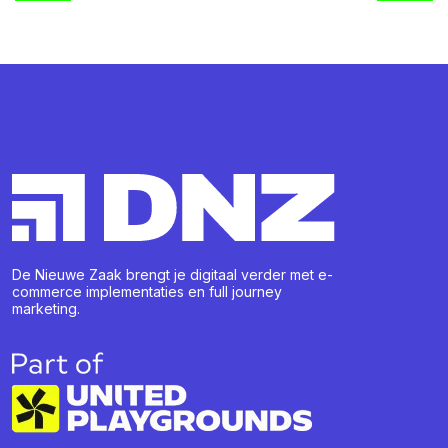
De Nieuwe Zaak brengt je digitaal verder met e-
commerce implementaties en full journey
marketing.