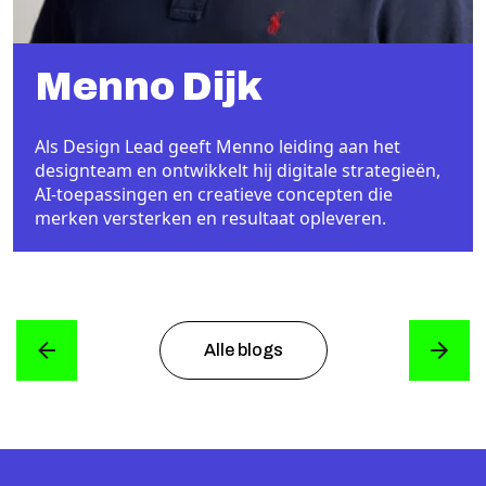
Menno Dijk
Als Design Lead geeft Menno leiding aan het
designteam en ontwikkelt hij digitale strategieën,
AI-toepassingen en creatieve concepten die
merken versterken en resultaat opleveren.
Alle blogs