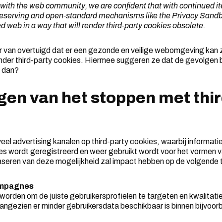
ue with the web community, we are confident that with continued i
reserving and open-standard mechanisms like the Privacy Sandb
d web in a way that will render third-party cookies obsolete.
r van overtuigd dat er een gezonde en veilige webomgeving kan z
nder third-party cookies. Hiermee suggeren ze dat de gevolgen b
n dan?
gen van het stoppen met thir
el advertising kanalen op third-party cookies, waarbij informati
es wordt geregistreerd en weer gebruikt wordt voor het vormen v
tfaseren van deze mogelijkheid zal impact hebben op de volgend
ampagnes
 worden om de juiste gebruikersprofielen te targeten en kwalitatie
aangezien er minder gebruikersdata beschikbaar is binnen bijvoor