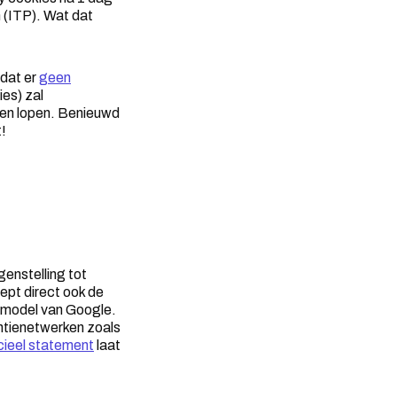
 (ITP). Wat dat
dat er
geen
ies) zal
rden lopen. Benieuwd
t!
enstelling tot
oept direct ook de
ssmodel van Google.
ntienetwerken zoals
icieel statement
laat