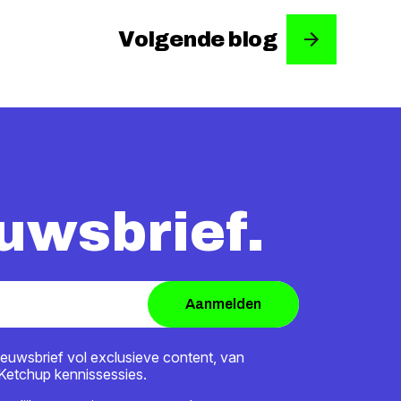
Volgende blog
uwsbrief.
Aanmelden
euwsbrief vol exclusieve content, van
 Ketchup kennissessies.