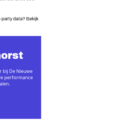
-party data? Bekijk
horst
r bij De Nieuwe
m de performance
alen.