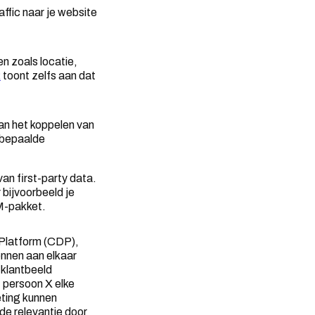
ffic naar je website
n zoals locatie,
R
toont zelfs aan dat
aan het koppelen van
 bepaalde
n first-party data.
r bijvoorbeeld je
M-pakket.
 Platform (CDP),
onnen aan elkaar
 klantbeeld
t persoon X elke
eting kunnen
de relevantie door