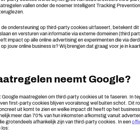
tregelen vallen onder de noemer Intelligent Tracking Prevention
teruglezen.
e ondersteuning op third-party cookies uitfaseert, betekent dit 
pslaan en versturen van informatie via externe domeinen (third part
eft impact op alle online advertising en experimenten die via de
op jouw online business is? Wij brengen dat graag voor je in kaar
aatregelen neemt Google?
oogle maatregelen om third-party cookies uit te faseren. In teg
ven first-party cookies blijven vooralsnog wel buiten schot. Dit r
concreet uit komt te zien en welke impact dit heeft op het busine
melijk meer dan 70% van hun inkomsten afkomstig vanuit adverte
e grotendeels afhankelijk zijn van third-party cookies. In een
off
 los: