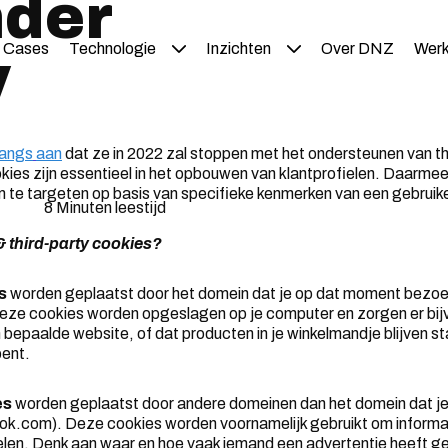
nder
Cases
Technologie
Inzichten
Over DNZ
Werk
y
langs
aan
dat ze in 2022 zal stoppen met het ondersteunen van th
kies zijn essentieel in het opbouwen van klantprofielen. Daarme
m te targeten op basis van specifieke kenmerken van een gebruike
8 Minuten leestijd
 & third-party cookies?
s
worden geplaatst door het domein dat je op dat moment bezoe
eze cookies worden opgeslagen op je computer en zorgen er bijv
n bepaalde website, of dat producten in je winkelmandje blijven st
bent.
es
worden geplaatst door andere domeinen dan het domein dat j
ok.com). Deze cookies worden voornamelijk gebruikt om informa
elen. Denk aan waar en hoe vaak iemand een advertentie heeft ge