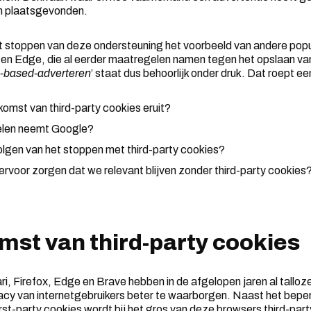
n plaatsgevonden.
t stoppen van deze ondersteuning het voorbeeld van andere popu
i en Edge, die al eerder maatregelen namen tegen het opslaan van 
-based-adverteren
’ staat dus behoorlijk onder druk. Dat roept e
komst van third-party cookies eruit?
len neemt Google?
olgen van het stoppen met third-party cookies?
rvoor zorgen dat we relevant blijven zonder third-party cookies
mst van third-party cookies
i, Firefox, Edge en Brave hebben in de afgelopen jaren al tallo
cy van internetgebruikers beter te waarborgen. Naast het bepe
rst-party cookies wordt bij het gros van deze browsers third-par