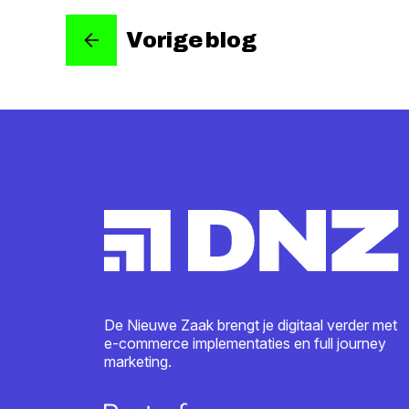
Vorige blog
De Nieuwe Zaak brengt je digitaal verder met
e-commerce implementaties en full journey
marketing.