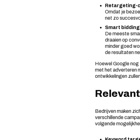
Retargeting
Omdat je bezoeke
net zo succesvo
Smart biddin
De meeste smart
draaien op conv
minder goed wor
de resultaten n
Hoewel Google nog g
met het adverteren na
ontwikkelingen zulle
Relevant 
Bedrijven maken zich
verschillende campag
volgende mogelijkh
Keyword targ