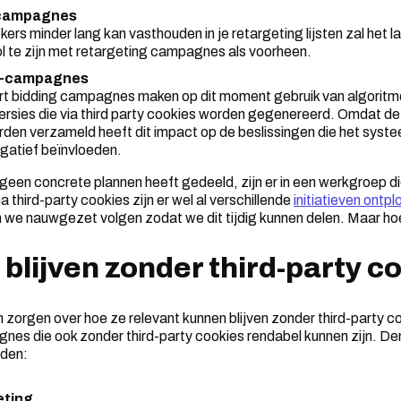
-campagnes
rs minder lang kan vasthouden in je retargeting lijsten zal het 
l te zijn met retargeting campagnes als voorheen.
g-campagnes
 bidding campagnes maken op dit moment gebruik van algoritme
ersies die via third party cookies worden gegenereerd. Omdat de
den verzameld heeft dit impact op de beslissingen die het syste
egatief beïnvloeden.
een concrete plannen heeft gedeeld, zijn er in een werkgroep d
 third-party cookies zijn er wel al verschillende
initiatieven ontpl
n we nauwgezet volgen zodat we dit tijdig kunnen delen. Maar ho
blijven zonder third-party c
 zorgen over hoe ze relevant kunnen blijven zonder third-party co
nes die ook zonder third-party cookies rendabel kunnen zijn. Den
eden:
eting