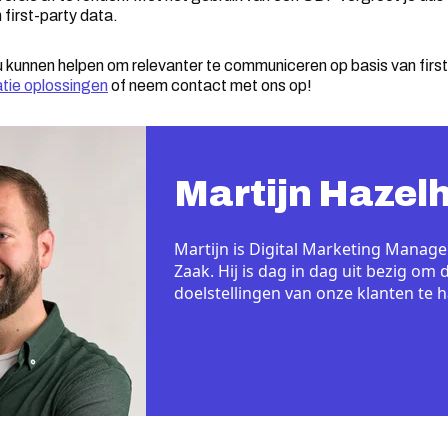
 first-party data.
kunnen helpen om relevanter te communiceren op basis van first
atie oplossingen
of neem contact met ons op!
Martijn Hazel
Martijn is Digital Marketing Manage
Zaak. Hij is dag in dag uit bezig o
doelstellingen van onze klanten te h