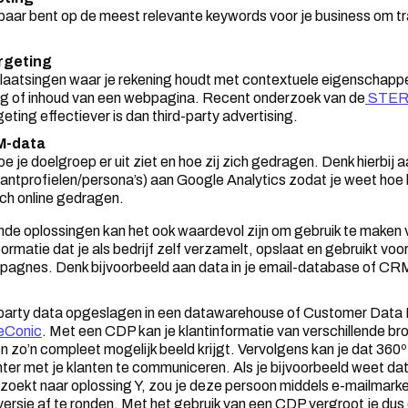
baar bent op de meest relevante keywords voor je business om tra
rgeting
laatsingen waar je rekening houdt met contextuele eigenschappe
g of inhoud van een webpagina. Recent onderzoek van de
STE
eting effectiever is dan third-party advertising.
M-data
oe je doelgroep er uit ziet en hoe zij zich gedragen. Denk hierbij 
antprofielen/persona’s) aan Google Analytics zodat je weet hoe
ich online gedragen.
 oplossingen kan het ook waardevol zijn om gebruik te maken va
nformatie dat je als bedrijf zelf verzamelt, opslaat en gebruikt voo
pagnes. Denk bijvoorbeeld aan data in je email-database of CR
-party data opgeslagen in een datawarehouse of Customer Data
eConic
. Met een CDP kan je klantinformatie van verschillende br
n zo’n compleet mogelijk beeld krijgt. Vervolgens kan je dat 360º
ter met je klanten te communiceren. Als je bijvoorbeeld weet da
zoekt naar oplossing Y, zou je deze persoon middels e-mailmark
ersie af te ronden. Met het gebruik van een CDP vergroot je dus 