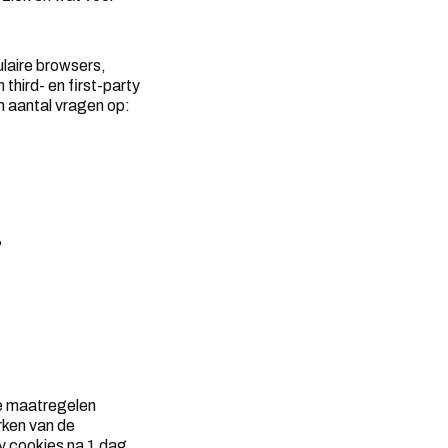
laire browsers,
third- en first-party
en aantal vragen op:
?
ze maatregelen
rken van de
ty cookies na 1 dag