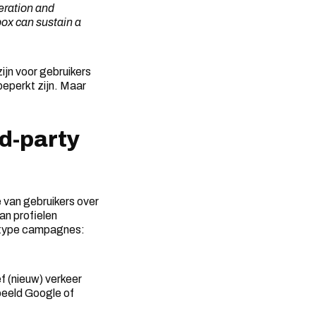
teration and
ox can sustain a
ijn voor gebruikers
eperkt zijn. Maar
d-party
e van gebruikers over
an profielen
e type campagnes:
f (nieuw) verkeer
beeld Google of