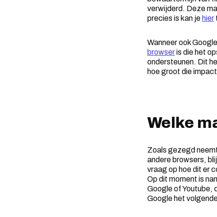
verwijderd. Deze maa
precies is kan je
hier
Wanneer ook Google d
browser
is die het o
ondersteunen. Dit he
hoe groot die impact 
Welke m
Zoals gezegd neemt G
andere browsers, blij
vraag op hoe dit er 
Op dit moment is na
Google of Youtube, di
Google het volgende