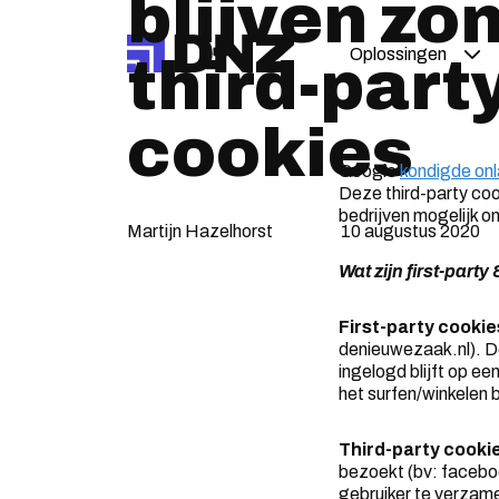
blijven zo
Oplossingen
third-part
cookies
Google
kondigde on
Deze third-party coo
bedrijven mogelijk o
Martijn Hazelhorst
10 augustus 2020
Wat zijn first-party
First-party cookie
denieuwezaak.nl). D
ingelogd blijft op ee
het surfen/winkelen 
Third-party cooki
bezoekt (bv: facebo
gebruiker te verzam