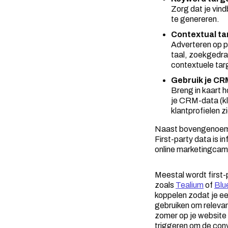
Zorg dat je vind
te genereren.
Contextual ta
Adverteren op p
taal, zoekgedra
contextuele targ
Gebruik je CR
Breng in kaart h
je CRM-data (kl
klantprofielen z
Naast bovengenoemde
First-party data is i
online marketingcam
Meestal wordt first
zoals
Tealium
of
Blu
koppelen zodat je ee
gebruiken om relevan
zomer op je website 
triggeren om de conv