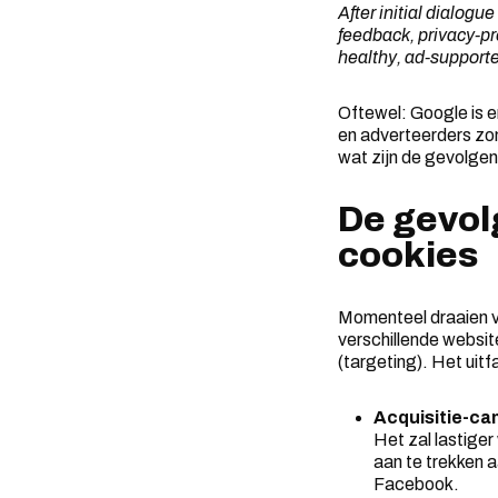
After initial dialog
feedback, privacy-p
healthy, ad-supporte
Oftewel: Google is e
en adverteerders zo
wat zijn de gevolge
De gevol
cookies
Momenteel draaien ve
verschillende websit
(targeting). Het ui
Acquisitie-c
Het zal lastiger
aan te trekken 
Facebook.