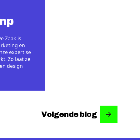
mp
e Zaak is
rketing en
onze expertise
t. Zo laat ze
 en design
Volgende blog