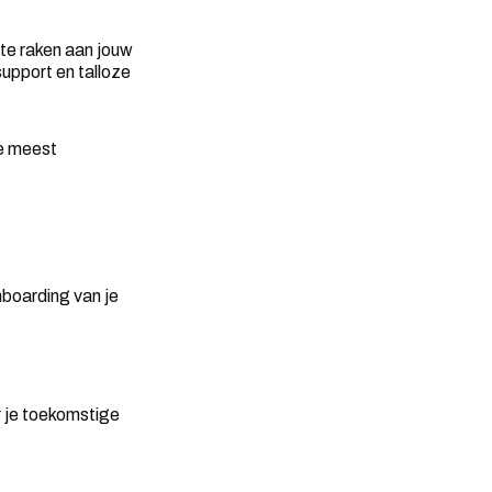
te raken aan jouw
upport en talloze
ee meest
nboarding van je
r je toekomstige