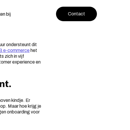
Contact
en bij
ur ondersteunt dit
B e-commerce
het
 zich in vijf
stomer experience en
nt.
oven kindje. Er
op. Maar hoe krijg je
gen onboarding voor