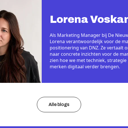
Lorena Voska
Als Marketing Manager bij De Nieuw
Lorena verantwoordelijk voor de ma
positionering van DNZ. Ze vertaalt 
naar concrete inzichten voor de mark
zien hoe we met techniek, strategie
merken digitaal verder brengen.
Alle blogs