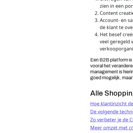
zien in een por
Content creatie
Account- en s
de klant te ove
Het besef creë
veel geregeld 
verkooporganis
Een B2B platform is e
vooral het verandere
management is hierin
goed mogelijk, maar n
Alle Shoppi
Hoe klantinzicht d
De volgende techn
Zo verbeter je de 
Meer omzet met cr