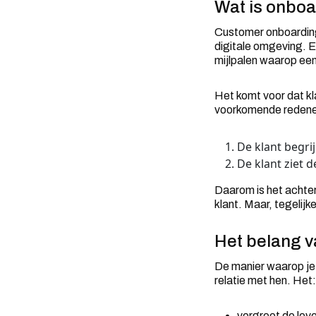
Wat is onboa
Customer onboarding
digitale omgeving. E
mijlpalen waarop een
Het komt voor dat k
voorkomende redenen
De klant begri
De klant ziet 
Daarom is het achter
klant. Maar, tegelij
Het belang 
De manier waarop je
relatie met hen. Het:
vergroot de leve