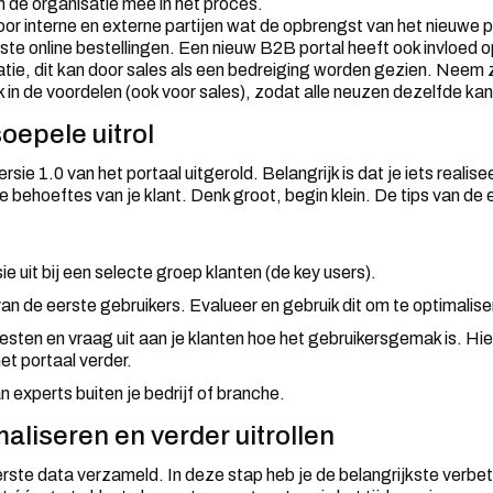
n de organisatie mee in het proces.
oor interne en externe partijen wat de opbrengst van het nieuwe p
ste online bestellingen. Een nieuw B2B portal heeft ook invloed o
tie, dit kan door sales als een bedreiging worden gezien. Neem 
k in de voordelen (ook voor sales), zodat alle neuzen dezelfde kan
oepele uitrol
sie 1.0 van het portaal uitgerold. Belangrijk is dat je iets realisee
 behoeftes van je klant. Denk groot, begin klein. De tips van de
e uit bij een selecte groep klanten (de key users).
n de eerste gebruikers. Evalueer en gebruik dit om te optimalise
sten en vraag uit aan je klanten hoe het gebruikersgemak is. Hier
het portaal verder.
 experts buiten je bedrijf of branche.
aliseren en verder uitrollen
eerste data verzameld. In deze stap heb je de belangrijkste verbe