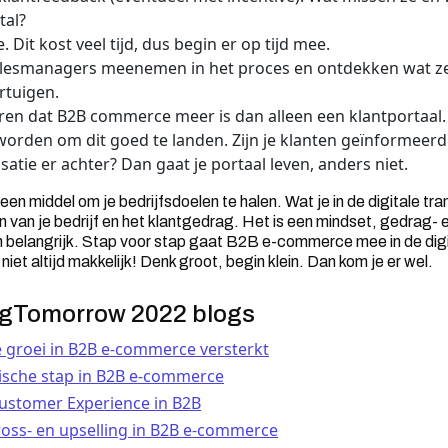
tal?
. Dit kost veel tijd, dus begin er op tijd mee.
alesmanagers meenemen in het proces en ontdekken wat 
rtuigen.
ren dat B2B commerce meer is dan alleen een klantportaal.
worden om dit goed te landen. Zijn je klanten geïnformeerd
atie er achter? Dan gaat je portaal leven, anders niet.
en middel om je bedrijfsdoelen te halen. Wat je in de digitale tra
n van je bedrijf en het klantgedrag. Het is een mindset, gedrag-
 belangrijk. Stap voor stap gaat B2B e-commerce mee in de digit
iet altijd makkelijk! Denk groot, begin klein. Dan kom je er wel.
ngTomorrow 2022 blogs
e groei in B2B e-commerce versterkt
ische stap in B2B e-commerce
Customer Experience in B2B
oss- en upselling in B2B e-commerce