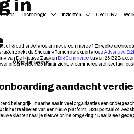
g in
Cases
Technologie
Inzichten
Over DNZ
Werk
e
kant of groothandel groeien met e-commerce? En welke architectu
vragen zoekt de ShoppingTomorrow expertgroep
Advanced B2
ding van De Nieuwe Zaak en
BigCommerce
buigen 23 B2B experts
8 Minuten leestijd
 over onderwerpen als klantinzicht, e-commerce architectuur, cu
nboarding aandacht verdie
tend belangrijk, maar helaas in veel organisaties een ondergesch
opt in het realiseren van een nieuw platform, B2B portaal of websh
ieuwe klanten naar je nieuwe online omgeving? Daar is een gede