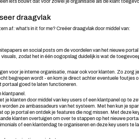
lleen iets bouwt dat voor zowel je organisatie als de klant toeg
iseer draagvlak
tern af: what’s in it for me? Creëer draagvlak door middel van:
hitepapers en social posts om de voordelen van het nieuwe portal 
e visuals, zodat het in één oogopslag duidelijk is wat de toegevo
ingen voor je interne organisatie, maar ook voor klanten. Zo zorg j
echt begrepen wordt - en kom je direct achter eventuele foutjes 
t portaal goed te laten functioneren.
 klantpanel.
t je klanten door middel van key users of een klantpanel op te ze
n worden ze ambassadeurs van het systeem. Met hen kun je sparr
t op je portal en ontdek je features die nog missen. Met deze ke
ande klanten overtuigen om over te stappen op het nieuwe portaa
imonials of een klantendag te organiseren en deze key users te l