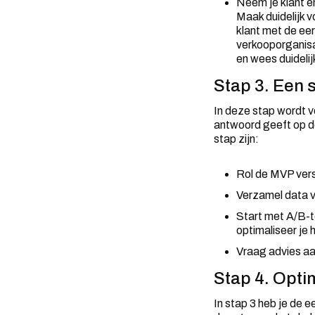
Neem je klant e
Maak duidelijk v
klant met de eer
verkooporganisa
en wees duidelij
Stap 3. Een s
In deze stap wordt ver
antwoord geeft op de
stap zijn:
Rol de MVP versi
Verzamel data va
Start met A/B-te
optimaliseer je 
Vraag advies aan
Stap 4. Optim
In stap 3 heb je de 