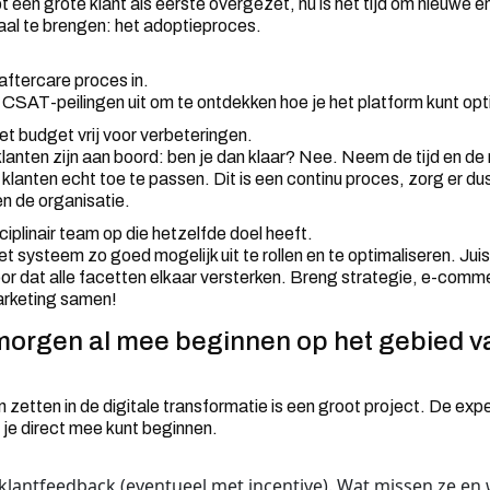
 één grote klant als eerste overgezet, nu is het tijd om nieuwe 
aal te brengen: het adoptieproces.
aftercare proces in.
 CSAT-peilingen uit om te ontdekken hoe je het platform kunt opt
et budget vrij voor verbeteringen.
e klanten zijn aan boord: ben je dan klaar? Nee. Neem de tijd en d
klanten echt toe te passen. Dit is een continu proces, zorg er du
n de organisatie.
ciplinair team op die hetzelfde doel heeft.
et systeem zo goed mogelijk uit te rollen en te optimaliseren. Juist
or dat alle facetten elkaar versterken. Breng strategie, e-comm
rketing samen!
morgen al mee beginnen op het gebied v
zetten in de digitale transformatie is een groot project. De exp
r je direct mee kunt beginnen.
klantfeedback (eventueel met incentive). Wat missen ze en 