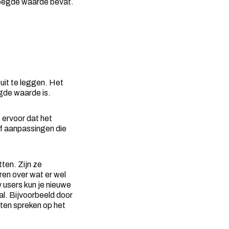
evoegde waarde bevat.
uit te leggen. Het
egde waarde is.
e ervoor dat het
of aanpassingen die
tten. Zijn ze
en over wat er wel
y users kun je nieuwe
l. Bijvoorbeeld door
aten spreken op het