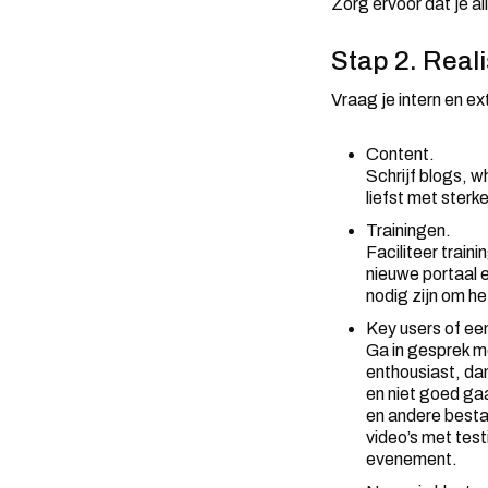
Zorg ervoor dat je a
Stap 2. Real
Vraag je intern en ex
Content.
Schrijf blogs, w
liefst met sterk
Trainingen.
Faciliteer train
nieuwe portaal 
nodig zijn om he
Key users of een
Ga in gesprek me
enthousiast, da
en niet goed gaa
en andere besta
video’s met test
evenement.