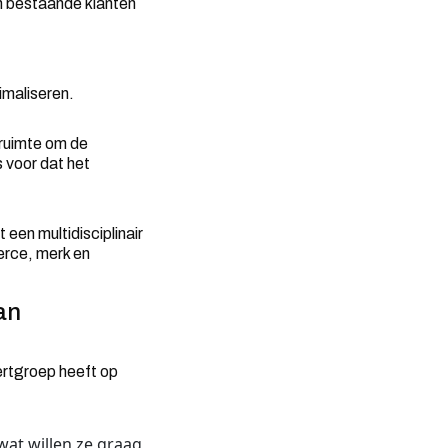
en bestaande klanten
imaliseren.
e ruimte om de
s voor dat het
 een multidisciplinair
erce, merk en
an
ertgroep heeft op
wat willen ze graag