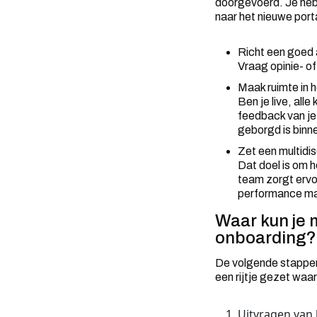
doorgevoerd. Je hebt
naar het nieuwe port
Richt een goed 
Vraag opinie- of
Maak ruimte in h
Ben je live, all
feedback van je 
geborgd is binne
Zet een multidis
Dat doel is om h
team zorgt ervo
performance ma
Waar kun je 
onboarding?
De volgende stappen 
een rijtje gezet waa
Uitvragen van 