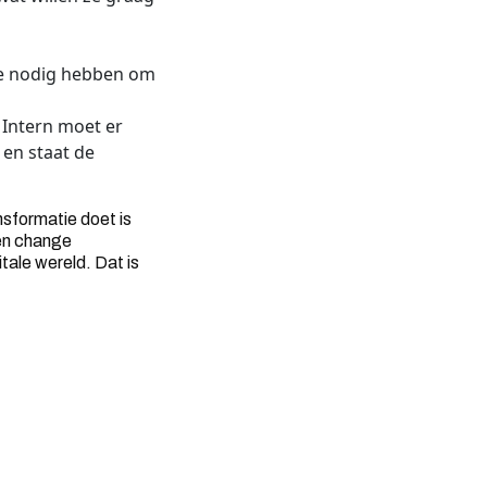
ze nodig hebben om
 Intern moet er
 en staat de
nsformatie doet is
 en change
ale wereld. Dat is