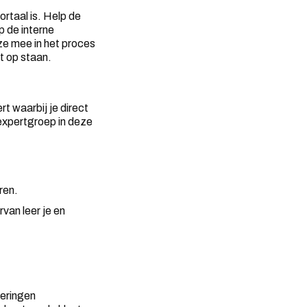
ortaal is. Help de
p de interne
ze mee in het proces
t op staan.
rt waarbij je direct
 expertgroep in deze
ren.
van leer je en
teringen