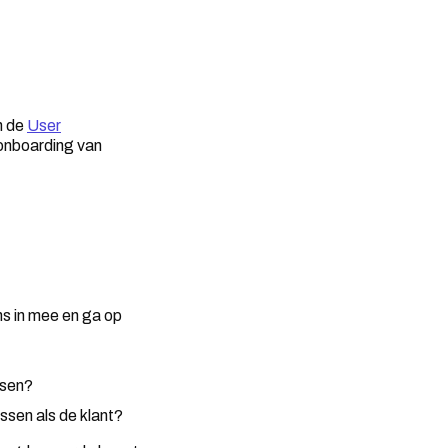
n de
User
 onboarding van
ns in mee en ga op
ssen?
essen als de klant?