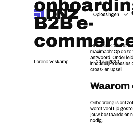
onboardin
Oplossingen
B2B e-
commerc
Hoe kan ik als fabri
maximaal? Op deze 
antwoord. Onder lei
Lorena Voskamp
12 juli 2022
inhoudelijke sessies
cross- en upsell.
Waarom o
Onboarding is ontzet
wordt veel tijd gest
jouw bestaande én n
nodig.