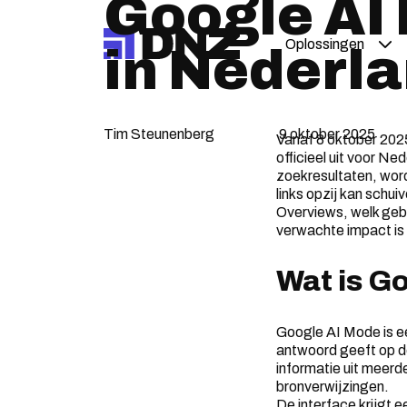
Google AI
Oplossingen
in Nederl
Tim Steunenberg
9 oktober 2025
Vanaf 8 oktober 2025
officieel uit voor N
zoekresultaten, word
links opzij kan schu
Overviews, welk geb
verwachte impact is
Wat is G
Google AI Mode is e
antwoord geeft op de
informatie uit meerd
bronverwijzingen.
De interface krijgt 