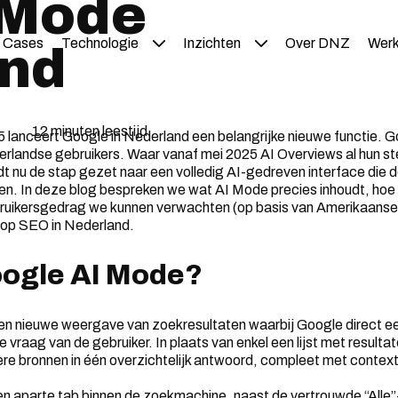
 Mode
Cases
Technologie
Inzichten
Over DNZ
Werk
and
12 minuten leestijd
 lanceert Google in Nederland een belangrijke nieuwe functie. G
ederlandse gebruikers. Waar vanaf mei 2025 AI Overviews al hun s
t nu de stap gezet naar een volledig AI-gedreven interface die 
iven. In deze blog bespreken we wat AI Mode precies inhoudt, hoe 
ruikersgedrag we kunnen verwachten (op basis van Amerikaanse
 op SEO in Nederland.
oogle AI Mode?
en nieuwe weergave van zoekresultaten waarbij Google direct ee
 vraag van de gebruiker. In plaats van enkel een lijst met resulta
ere bronnen in één overzichtelijk antwoord, compleet met context
een aparte tab binnen de zoekmachine, naast de vertrouwde “All