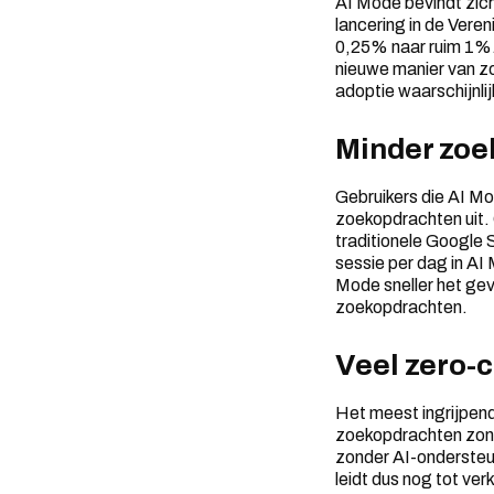
AI Mode bevindt zich
lancering in de Ver
0,25% naar ruim 1%. D
nieuwe manier van zoe
adoptie waarschijnli
Minder zoe
Gebruikers die AI Mo
zoekopdrachten uit. 
traditionele Google 
sessie per dag in AI 
Mode sneller het ge
zoekopdrachten.
Veel zero-c
Het meest ingrijpende
zoekopdrachten zonde
zonder AI-ondersteu
leidt dus nog tot ve