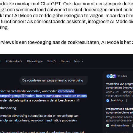
uidelijke overlap met ChatGPT. Ook daar vormt een gesprek de ker
krijgt een samenvattend antwoord en kunt doorvragen om het ond
ijkt met AI Mode dezelfde gebruikslogica te volgen, maar dan b
unctioneert als een losstaande assistent, integreert AI Mode d
ring.
views is een toevoeging aan de zoekresultaten, AI Mode is het 