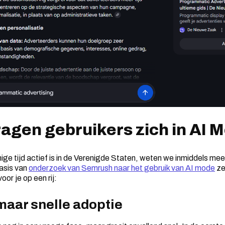
agen gebruikers zich in AI 
ge tijd actief is in de Verenigde Staten, weten we inmiddels me
asis van
onderzoek van Semrush naar het gebruik van AI mode
ze
oor je op een rij:
maar snelle adoptie