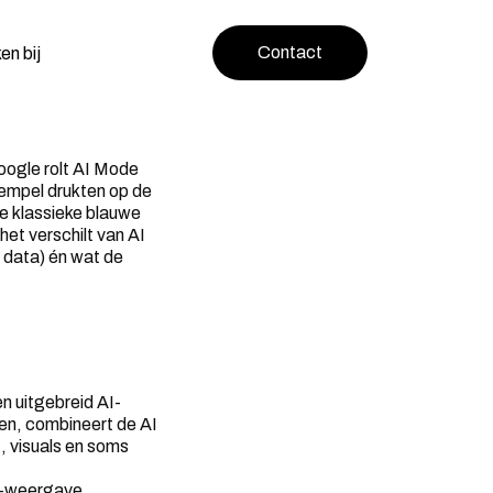
Contact
en bij
oogle rolt AI Mode
tempel drukten op de
de klassieke blauwe
het verschilt van AI
 data) én wat de
n uitgebreid AI-
ten, combineert de AI
, visuals en soms
e”-weergave.