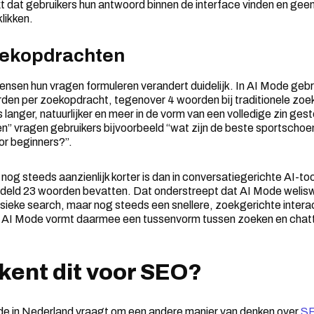
t dat gebruikers hun antwoord binnen de interface vinden en ge
likken.
oekopdrachten
sen hun vragen formuleren verandert duidelijk. In AI Mode gebr
den per zoekopdracht, tegenover 4 woorden bij traditionele zo
anger, natuurlijker en meer in de vorm van een volledige zin geste
” vragen gebruikers bijvoorbeeld “wat zijn de beste sportschoe
or beginners?”.
t nog steeds aanzienlijk korter is dan in conversatiegerichte AI-
eld 23 woorden bevatten. Dat onderstreept dat AI Mode welis
ssieke search, maar nog steeds een snellere, zoekgerichte interact
 AI Mode vormt daarmee een tussenvorm tussen zoeken en chatt
kent dit voor SEO?
e in Nederland vraagt om een andere manier van denken over
S