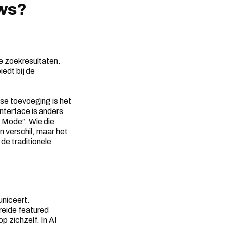
ews?
e zoekresultaten.
edt bij de
se toevoeging is het
nterface is anders
I Mode”. Wie die
n verschil, maar het
de traditionele
uniceert.
reide featured
p zichzelf. In AI