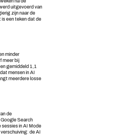
e weken na de
 werd uitgevoerd van
ierig zijn naar de
t is een teken dat de
ren minder
 meer bij
bben gemiddeld 1,1
p dat mensen in AI
angt meerdere losse
van de
le Google Search
 sessies in AI Mode
verschuiving: de AI