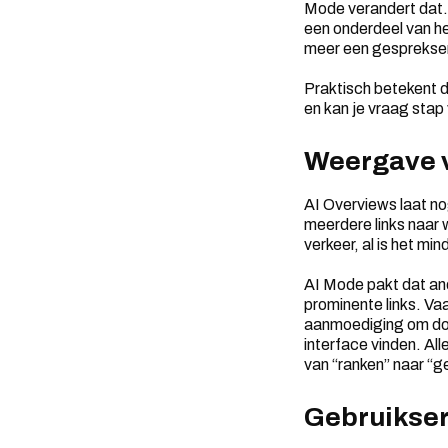
Mode verandert dat. 
een onderdeel van he
meer een gesprekser
Praktisch betekent di
en kan je vraag stap 
Weergave v
AI Overviews laat no
meerdere links naar w
verkeer, al is het mi
AI Mode pakt dat and
prominente links. Va
aanmoediging om door
interface vinden. Al
van “ranken” naar “
Gebruikser