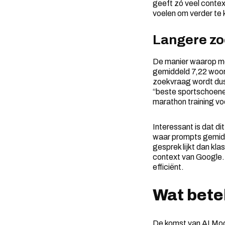
geeft zó veel contex
voelen om verder te k
Langere z
De manier waarop men
gemiddeld 7,22 woor
zoekvraag wordt dus l
“beste sportschoenen
marathon training vo
Interessant is dat di
waar prompts gemidd
gesprek lijkt dan kla
context van Google.
efficiënt.
Wat bete
De komst van AI Mod