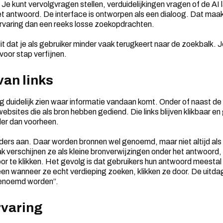
Je kunt vervolgvragen stellen, verduidelijkingen vragen of de AI l
t antwoord. De interface is ontworpen als een dialoog. Dat maak
varing dan een reeks losse zoekopdrachten.
t dat je als gebruiker minder vaak terugkeert naar de zoekbalk. Je 
voor stap verfijnen.
an links
g duidelijk zien waar informatie vandaan komt. Onder of naast de
ebsites die als bron hebben gediend. Die links blijven klikbaar e
nder dan voorheen.
ers aan. Daar worden bronnen wel genoemd, maar niet altijd als 
ak verschijnen ze als kleine bronverwijzingen onder het antwoord,
 te klikken. Het gevolg is dat gebruikers hun antwoord meestal 
leen wanneer ze echt verdieping zoeken, klikken ze door. De uitda
genoemd worden”.
varing