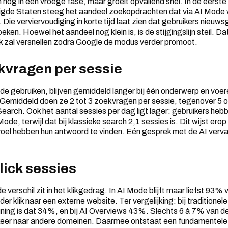
 nog in een vroege fase, maar groeit opvallend snel. In de eerst
enigde Staten steeg het aandeel zoekopdrachten dat via AI Mode
ie verviervoudiging in korte tijd laat zien dat gebruikers nieuwsg
ken. Hoewel het aandeel nog klein is, is de stijgingslijn steil. Da
jk zal versnellen zodra Google de modus verder promoot.
kvragen per sessie
de gebruiken, blijven gemiddeld langer bij één onderwerp en voe
Gemiddeld doen ze 2 tot 3 zoekvragen per sessie, tegenover 5 of
Search. Ook het aantal sessies per dag ligt lager: gebruikers he
Mode, terwijl dat bij klassieke search 2,1 sessies is. Dit wijst ero
voel hebben hun antwoord te vinden. Eén gesprek met de AI verv
lick sessies
 verschil zit in het klikgedrag. In AI Mode blijft maar liefst 93% 
r klik naar een externe website. Ter vergelijking: bij traditione
ning is dat 34%, en bij AI Overviews 43%. Slechts 6 à 7% van de
rkeer naar andere domeinen. Daarmee ontstaat een fundamentele 