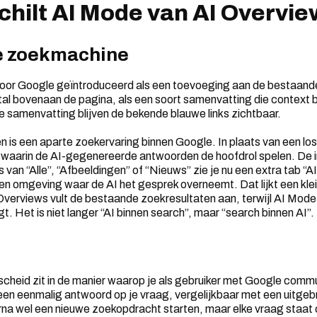
chilt AI Mode van AI Overvi
de zoekmachine
oor Google geïntroduceerd als een toevoeging aan de bestaand
al bovenaan de pagina, als een soort samenvatting die context bi
 samenvatting blijven de bekende blauwe links zichtbaar.
is een aparte zoekervaring binnen Google. In plaats van een los
 waarin de AI-gegenereerde antwoorden de hoofdrol spelen. De i
 van “Alle”, “Afbeeldingen” of “Nieuws” zie je nu een extra tab “A
een omgeving waar de AI het gesprek overneemt. Dat lijkt een klei
Overviews vult de bestaande zoekresultaten aan, terwijl AI Mode 
. Het is niet langer “AI binnen search”, maar “search binnen AI”.
scheid zit in de manier waarop je als gebruiker met Google comm
en eenmalig antwoord op je vraag, vergelijkbaar met een uitgeb
rna wel een nieuwe zoekopdracht starten, maar elke vraag staat o