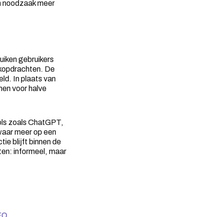
en noodzaak meer
uiken gebruikers
ekopdrachten. De
ld. In plaats van
nen voor halve
tools zoals ChatGPT,
waar meer op een
ie blijft binnen de
en: informeel, maar
EO
.