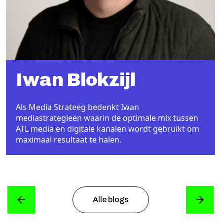
Iwan Blokzijl
Als Media Strateeg bedenkt Iwan
mediastrategieën waarin de optimale mix tussen
ATL media en digitale kanalen wordt gebruikt om
maximaal resultaat te halen.
Alle blogs