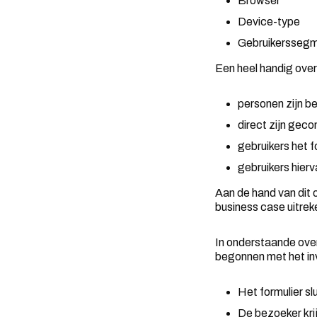
Browser
Device-type
Gebruikersseg
Een heel handig overz
personen zijn b
direct zijn geco
gebruikers het f
gebruikers hierva
Aan de hand van dit o
business case uitre
In onderstaande over
begonnen met het invu
Het formulier sl
De bezoeker krij