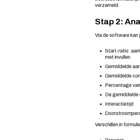
verzameld.
Stap 2: An
Via de software kan j
Start-ratio: aan
met invullen
Gemiddelde aarz
Gemiddelde con
Percentage van 
De gemiddelde e
Interactietijd
Doorstroomperce
Verschillen in formuli