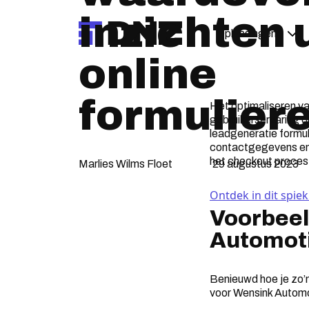
inzichten u
Oplossingen
online
formulier
Het optimaliseren va
gebruikerservaring o
leadgeneratie formul
contactgegevens en e
het checkout proce
Marlies Wilms Floet
29 augustus 2023
Ontdek in dit spiek
Voorbeel
Automoti
Benieuwd hoe je zo’n 
voor Wensink Automot