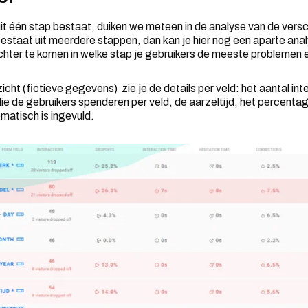
uit één stap bestaat, duiken we meteen in de analyse van de vers
 bestaat uit meerdere stappen, dan kan je hier nog een aparte ana
hter te komen in welke stap je gebruikers de meeste problemen 
cht (fictieve gegevens) zie je de details per veld: het aantal int
die de gebruikers spenderen per veld, de aarzeltijd, het percenta
matisch is ingevuld.