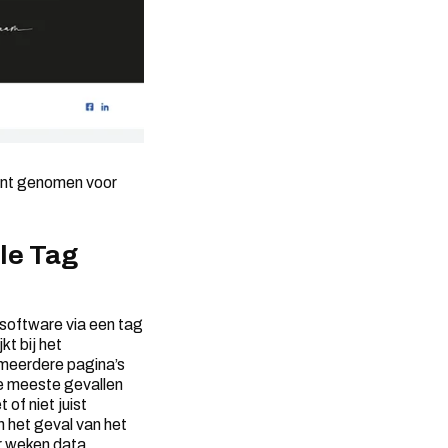
punt genomen voor
le Tag
 software via een tag
t bij het
 meerdere pagina’s
de meeste gevallen
 of niet juist
n het geval van het
er weken data