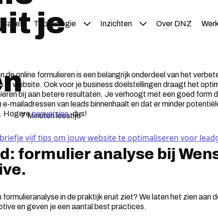
it je
Cases
Technologie
Inzichten
Over DNZ
Werk
en
n de online formulieren is een belangrijk onderdeel van het verbet
p je website. Ook voor je business doelstellingen draagt het opti
ieren bij aan betere resultaten. Je verhoogt met een goed form d
-mailadressen van leads binnenhaalt en dat er minder potentiële
s. Hogere
conversies
, dus!
7 Minuten leestijd
briefje vijf tips om jouw website te optimaliseren voor lead
d: formulier analyse bij Wen
ve.
formulieranalyse in de praktijk eruit ziet? We laten het zien aan
ive en geven je een aantal best practices.