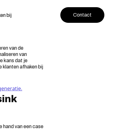
Contact
en bij
eren van de
maliseren van
e kans dat je
 klanten afhaken bij
generatie.
sink
 de hand van een case