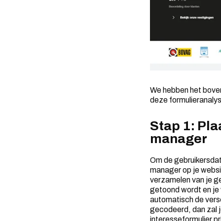
We hebben het boven
deze formulieranalys
Stap 1: Pl
manager
Om de gebruikersdata
manager op je websit
verzamelen van je ge
getoond wordt en je 
automatisch de versch
gecodeerd, dan zal j
interesseformulier pr