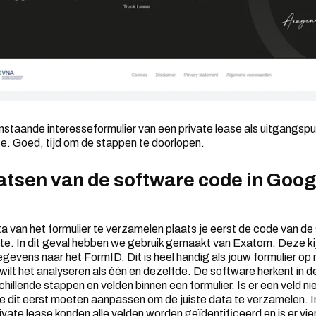
staande interesseformulier van een private lease als uitgangs
e. Goed, tijd om de stappen te doorlopen.
aatsen van de software code in Goog
 van het formulier te verzamelen plaats je eerst de code van de
e. In dit geval hebben we gebruik gemaakt van Exatom. Deze kijk
gevens naar het FormID. Dit is heel handig als jouw formulier op
wilt het analyseren als één en dezelfde. De software herkent in 
illende stappen en velden binnen een formulier. Is er een veld niet
e dit eerst moeten aanpassen om de juiste data te verzamelen. I
ivate lease konden alle velden worden geïdentificeerd en is er vi